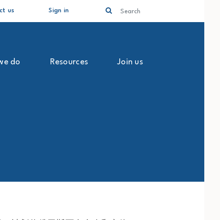
Search
ct us
Sign in
we do
Resources
Join us